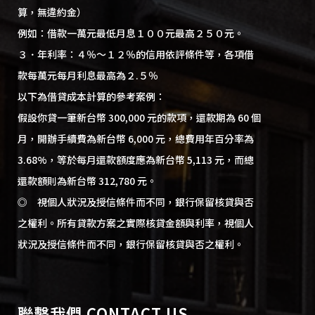
算，無違約金）
例如：借款一萬元最低月息１００元最高２５０元。
３．年利率：４％～１２％的信用依評條件等，各項借
款每萬元每月利息最高為２.５％
以下為借貸成本計算的參考案例：
假設你貸一筆新台幣 300,000 元的款項，還款期為 60 個
月，開辦手續費為新台幣 6,000 元，總費用年百分率為
3.68%，等於每月還款額度應為新台幣 5,113 元，而總
還款額則為新台幣 312,780 元。
◎ 視個人狀況及授信條件而不同，銀行保留核貸與否
之權利。所有貸款方案之實際核貸金額與利率，視個人
狀況及授信條件而不同，銀行保留核貸與否之權利。
聯繫我們 CONTACT US