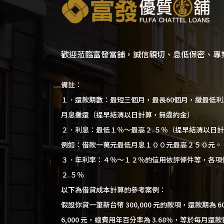
歡迎蒞臨富發當舖，誠信親切、息低保密、專
備註：
１．還款期數：最短三個月，最長60個月，繳最低
月息攤還（提早結清以日計算，無違約金）
２．利息：最低１％～最高２.５％（提早結清以日
例如：借款一萬元最低月息１００元最高２５０元。
３．年利率：４％～１２％的信用依評條件等，各項
２.５％
以下為借貸成本計算的參考案例：
假設你貸一筆新台幣 300,000 元的款項，還款期為 
6,000 元，總費用年百分率為 3.68%，等於每月還款