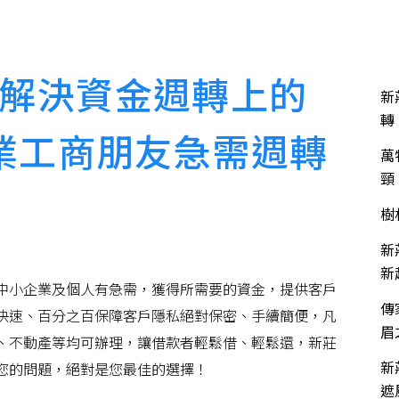
關於富發
服務項目
服務流程
流當品買賣
近
解決資金週轉上的
新
轉
業工商朋友急需週轉
萬
頸
樹
新
新
中小企業及個人有急需，獲得所需要的資金，提供客戶
傳
快速、百分之百保障客戶隱私絕對保密、手續簡便，凡
眉
、不動產等均可辦理，讓借款者輕鬆借、輕鬆還，新莊
新
您的問題，絕對是您最佳的選擇！
遮