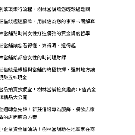
別繁瑣銀行流程，樹林當舖讓您輕鬆過難關
莊借錢極速撥款，用誠信為您的事業卡關解套
林當舖幫時尚女性打造優雅的資金調度哲學
莊當舖讓您看得懂、算得清、還得起
林當舖給都會女性的時尚理財課
莊借錢是銀樓與當舖的終極抉擇，選對地方讓
現賺五%現金
當品拍賣撿便宜！樹林當舖挖寶趣高CP值黃金
錶精品大公開
金週轉急先鋒！新莊借錢專為服飾、餐飲店家
造的店面應急方案
小企業資金加油站！樹林當舖助在地頭家在商