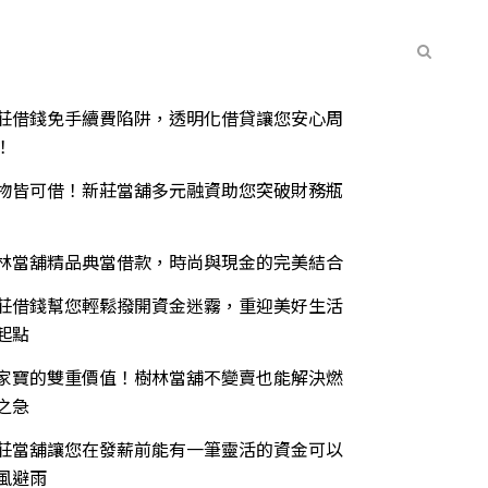
常見問題
聯絡我們
最新消息
期文章
莊借錢免手續費陷阱，透明化借貸讓您安心周
！
物皆可借！新莊當舖多元融資助您突破財務瓶
林當舖精品典當借款，時尚與現金的完美結合
莊借錢幫您輕鬆撥開資金迷霧，重迎美好生活
起點
家寶的雙重價值！樹林當舖不變賣也能解決燃
之急
莊當舖讓您在發薪前能有一筆靈活的資金可以
風避雨