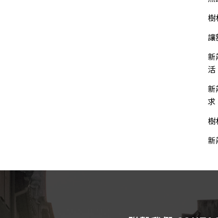
樹
讓
新
活
新
求
樹
新