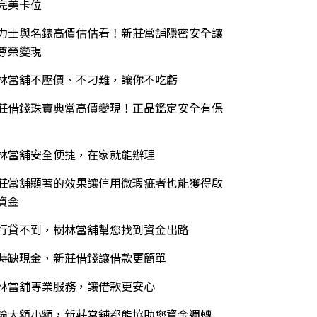
完美卡位
力士與名錶高價估估看！新莊當舖隱密安全讓
尊榮變現
林當舖不壓價、不刁難，讓你不吃虧
莊借錢珠寶典當高價變現！正品鑑定安全有保
林當舖安全便捷，在家就能辦理
莊當舖顯著的效果讓信用微瑕疵者也能獲得啟
資金
行貸不到，樹林當舖幫您找到資金出路
時缺現金，新莊借錢讓借款更簡單
林當舖專業服務，讓借款更安心
論大額小額，新莊當舖都能協助您資金週轉