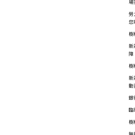
場
勞
您
樹
新
障
樹
新
動
銀
臨
樹
無