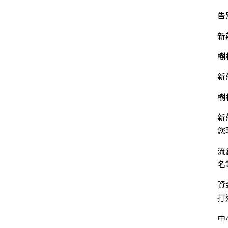
告
新
樹
新
樹
新
您
流
名
資
打
中