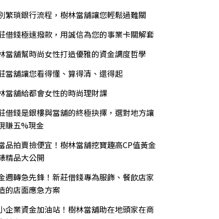
別繁瑣銀行流程，樹林當舖讓您輕鬆過難關
莊借錢極速撥款，用誠信為您的事業卡關解套
林當舖幫時尚女性打造優雅的資金調度哲學
莊當舖讓您看得懂、算得清、還得起
林當舖給都會女性的時尚理財課
莊借錢是銀樓與當舖的終極抉擇，選對地方讓
現賺五%現金
當品拍賣撿便宜！樹林當舖挖寶趣高CP值黃金
錶精品大公開
金週轉急先鋒！新莊借錢專為服飾、餐飲店家
造的店面應急方案
小企業資金加油站！樹林當舖助在地頭家在商