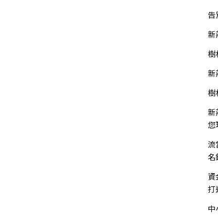
告
新
樹
新
樹
新
您
流
名
資
打
中