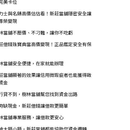
完美卡位
力士與名錶高價估估看！新莊當舖隱密安全讓
尊榮變現
林當舖不壓價、不刁難，讓你不吃虧
莊借錢珠寶典當高價變現！正品鑑定安全有保
林當舖安全便捷，在家就能辦理
莊當舖顯著的效果讓信用微瑕疵者也能獲得啟
資金
行貸不到，樹林當舖幫您找到資金出路
時缺現金，新莊借錢讓借款更簡單
林當舖專業服務，讓借款更安心
論大額小額，新莊當舖都能協助您資金週轉