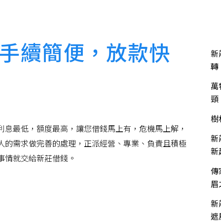
關於富發
服務項目
服務流程
流當品買賣
近
手續簡便，放款快
新
轉
萬
頸
樹
利息最低，額度最高，讓您借錢馬上有，危機馬上解，
新
人的需求做完善的處理，正派經營、專業、負責且積極
新
事情就交給新莊借錢。
傳
眉
新
遮