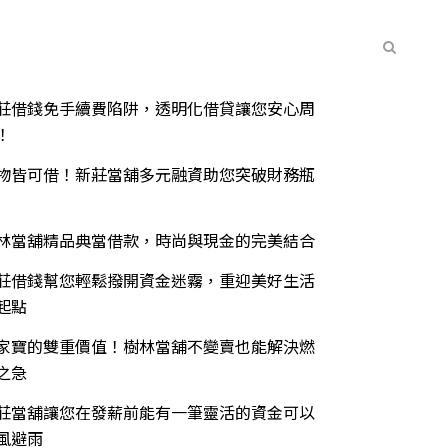
常見問題
聯絡我們
最新消息
期文章
莊借錢免手續費陷阱，透明化借貸讓您安心周
！
物皆可借！新莊當舖多元融資助您突破財務瓶
林當舖精品典當借款，時尚與現金的完美結合
莊借錢幫您輕鬆撥開資金迷霧，重迎美好生活
起點
家寶的雙重價值！樹林當舖不變賣也能解決燃
之急
莊當舖讓您在發薪前能有一筆靈活的資金可以
風避雨