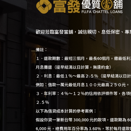
歡迎蒞臨富發當舖，誠信親切、息低保密、專
備註：
１．還款期數：最短三個月，最長60個月，繳最低
月息攤還（提早結清以日計算，無違約金）
２．利息：最低１％～最高２.５％（提早結清以日
例如：借款一萬元最低月息１００元最高２５０元。
３．年利率：４％～１２％的信用依評條件等，各項
２.５％
以下為借貸成本計算的參考案例：
假設你貸一筆新台幣 300,000 元的款項，還款期為 
6,000 元，總費用年百分率為 3.68%，等於每月還款