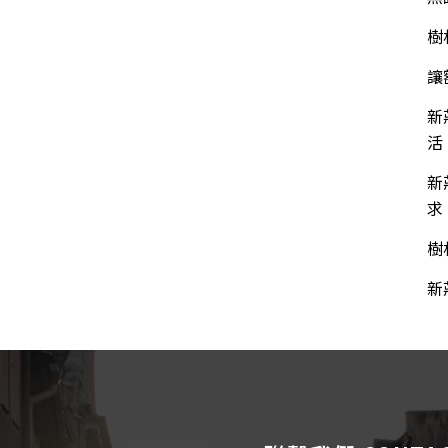
樹
讓
新
活
新
求
樹
新