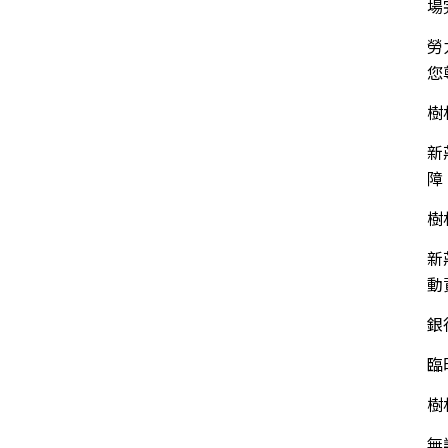
場
勞
您
樹
新
障
樹
新
動
銀
臨
樹
無