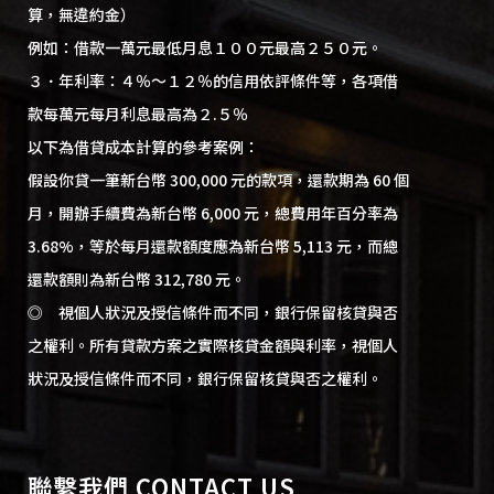
算，無違約金）
例如：借款一萬元最低月息１００元最高２５０元。
３．年利率：４％～１２％的信用依評條件等，各項借
款每萬元每月利息最高為２.５％
以下為借貸成本計算的參考案例：
假設你貸一筆新台幣 300,000 元的款項，還款期為 60 個
月，開辦手續費為新台幣 6,000 元，總費用年百分率為
3.68%，等於每月還款額度應為新台幣 5,113 元，而總
還款額則為新台幣 312,780 元。
◎ 視個人狀況及授信條件而不同，銀行保留核貸與否
之權利。所有貸款方案之實際核貸金額與利率，視個人
狀況及授信條件而不同，銀行保留核貸與否之權利。
聯繫我們 CONTACT US