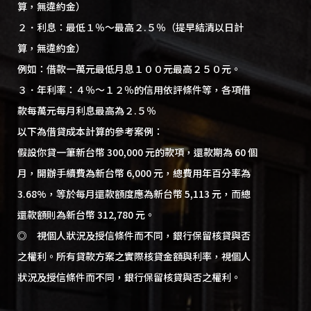
算，無違約金）
２．利息：最低１％～最高２.５％（提早結清以日計
算，無違約金）
例如：借款一萬元最低月息１００元最高２５０元。
３．年利率：４％～１２％的信用依評條件等，各項借
款每萬元每月利息最高為２.５％
以下為借貸成本計算的參考案例：
假設你貸一筆新台幣 300,000 元的款項，還款期為 60 個
月，開辦手續費為新台幣 6,000 元，總費用年百分率為
3.68%，等於每月還款額度應為新台幣 5,113 元，而總
還款額則為新台幣 312,780 元。
◎ 視個人狀況及授信條件而不同，銀行保留核貸與否
之權利。所有貸款方案之實際核貸金額與利率，視個人
狀況及授信條件而不同，銀行保留核貸與否之權利。