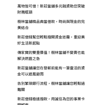
萬物皆可借！新莊當舖多元融資助您突破
財務瓶頸
樹林當舖精品典當借款，時尚與現金的完
美結合
新莊借錢幫您輕鬆撥開資金迷霧，重迎美
好生活新起點
傳家寶的雙重價值！樹林當舖不變賣也能
解決燃眉之急
新莊當舖讓您在發薪前能有一筆靈活的資
金可以遮風避雨
告別繁瑣銀行流程，樹林當舖讓您輕鬆過
難關
新莊借錢極速撥款，用誠信為您的事業卡
關解套