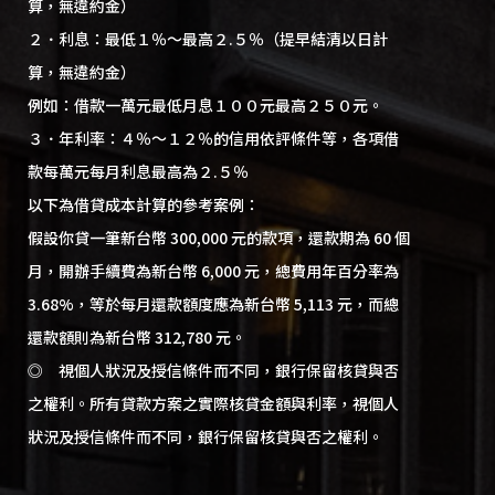
算，無違約金）
２．利息：最低１％～最高２.５％（提早結清以日計
算，無違約金）
例如：借款一萬元最低月息１００元最高２５０元。
３．年利率：４％～１２％的信用依評條件等，各項借
款每萬元每月利息最高為２.５％
以下為借貸成本計算的參考案例：
假設你貸一筆新台幣 300,000 元的款項，還款期為 60 個
月，開辦手續費為新台幣 6,000 元，總費用年百分率為
3.68%，等於每月還款額度應為新台幣 5,113 元，而總
還款額則為新台幣 312,780 元。
◎ 視個人狀況及授信條件而不同，銀行保留核貸與否
之權利。所有貸款方案之實際核貸金額與利率，視個人
狀況及授信條件而不同，銀行保留核貸與否之權利。