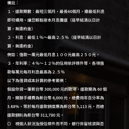
備註：
１．還款期數：最短三個月，最長60個月，繳最低利息
即可續用，讓您輕鬆按本月息攤還（提早結清以日計
算，無違約金）
２．利息：最低１％～最高２.５％（提早結清以日計
算，無違約金）
例如：借款一萬元最低月息１００元最高２５０元。
３．年利率：４％～１２％的信用依評條件等，各項借
款每萬元每月利息最高為２.５％
以下為借貸成本計算的參考案例：
假設你貸一筆新台幣 300,000 元的款項，還款期為 60 個
月，開辦手續費為新台幣 6,000 元，總費用年百分率為
3.68%，等於每月還款額度應為新台幣 5,113 元，而總
還款額則為新台幣 312,780 元。
◎ 視個人狀況及授信條件而不同，銀行保留核貸與否