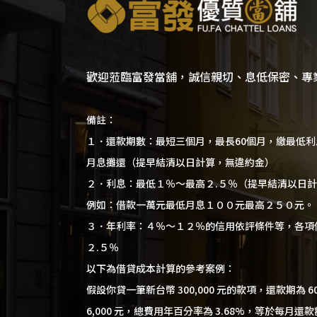
歡迎蒞臨富發當舖，誠信親切、息低保密、專
備註：
１．還款期數：最短三個月，最長60個月，繳最低
月息攤還（提早結清以日計算，無違約金）
２．利息：最低１％～最高２.５％（提早結清以日
例如：借款一萬元最低月息１００元最高２５０元。
３．年利率：４％～１２％的信用依評條件等，各項
２.５％
以下為借貸成本計算的參考案例：
假設你貸一筆新台幣 300,000 元的款項，還款期為 
6,000 元，總費用年百分率為 3.68%，等於每月還款