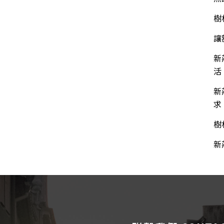
樹
讓
新
活
新
求
樹
新