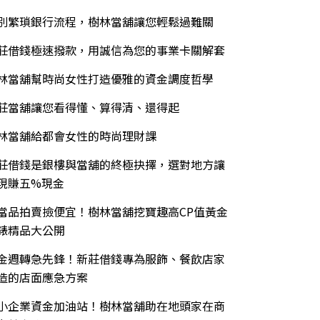
別繁瑣銀行流程，樹林當舖讓您輕鬆過難關
莊借錢極速撥款，用誠信為您的事業卡關解套
林當舖幫時尚女性打造優雅的資金調度哲學
莊當舖讓您看得懂、算得清、還得起
林當舖給都會女性的時尚理財課
莊借錢是銀樓與當舖的終極抉擇，選對地方讓
現賺五%現金
當品拍賣撿便宜！樹林當舖挖寶趣高CP值黃金
錶精品大公開
金週轉急先鋒！新莊借錢專為服飾、餐飲店家
造的店面應急方案
小企業資金加油站！樹林當舖助在地頭家在商