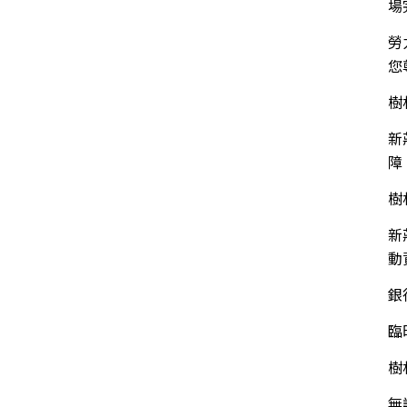
場
勞
您
樹
新
障
樹
新
動
銀
臨
樹
無