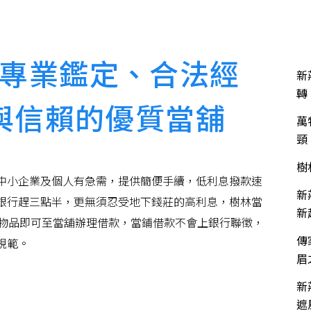
關於富發
服務項目
服務流程
流當品買賣
近
專業鑑定、合法經
新
轉
與信賴的優質當舖
萬
頸
樹
中小企業及個人有急需，提供簡便手續，低利息撥款速
新
銀行趕三點半，更無須忍受地下錢莊的高利息，樹林當
新
價物品即可至當舖辦理借款，當鋪借款不會上銀行聯徵，
傳
規範。
眉
新
遮