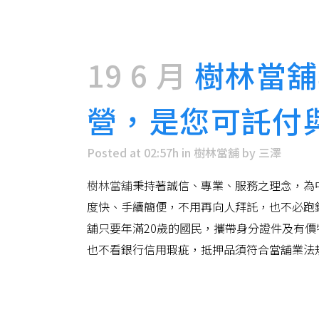
19 6 月
樹林當舖
營，是您可託付
Posted at 02:57h
in
樹林當舖
by
三澤
樹林當舖
秉持著誠信、專業、服務之理念，為
度快、手續簡便，不用再向人拜託，也不必跑
舖只要年滿20歲的國民，攜帶身分證件及有
也不看銀行信用瑕疵，抵押品須符合當舖業法