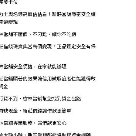
完美卡位
力士與名錶高價估估看！新莊當舖隱密安全讓
尊榮變現
林當舖不壓價、不刁難，讓你不吃虧
莊借錢珠寶典當高價變現！正品鑑定安全有保
林當舖安全便捷，在家就能辦理
莊當舖顯著的效果讓信用微瑕疵者也能獲得啟
資金
行貸不到，樹林當舖幫您找到資金出路
時缺現金，新莊借錢讓借款更簡單
林當舖專業服務，讓借款更安心
論大額小額，新莊當舖都能協助您資金週轉