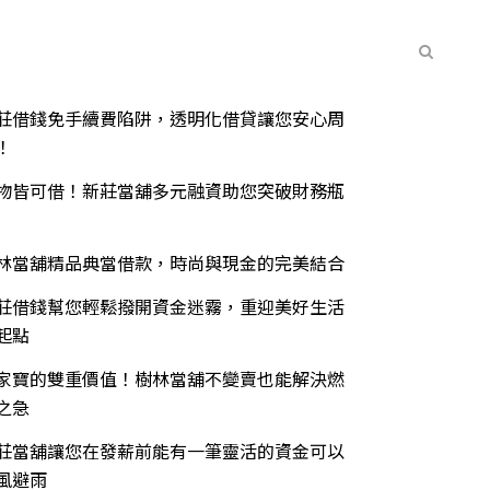
常見問題
聯絡我們
最新消息
期文章
莊借錢免手續費陷阱，透明化借貸讓您安心周
！
物皆可借！新莊當舖多元融資助您突破財務瓶
林當舖精品典當借款，時尚與現金的完美結合
莊借錢幫您輕鬆撥開資金迷霧，重迎美好生活
起點
家寶的雙重價值！樹林當舖不變賣也能解決燃
之急
莊當舖讓您在發薪前能有一筆靈活的資金可以
風避雨