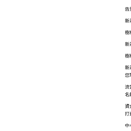
告
新
樹
新
樹
新
您
流
名
資
打
中