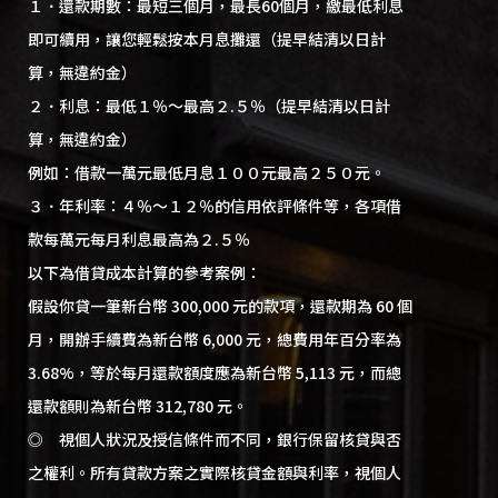
１．還款期數：最短三個月，最長60個月，繳最低利息
即可續用，讓您輕鬆按本月息攤還（提早結清以日計
算，無違約金）
２．利息：最低１％～最高２.５％（提早結清以日計
算，無違約金）
例如：借款一萬元最低月息１００元最高２５０元。
３．年利率：４％～１２％的信用依評條件等，各項借
款每萬元每月利息最高為２.５％
以下為借貸成本計算的參考案例：
假設你貸一筆新台幣 300,000 元的款項，還款期為 60 個
月，開辦手續費為新台幣 6,000 元，總費用年百分率為
3.68%，等於每月還款額度應為新台幣 5,113 元，而總
還款額則為新台幣 312,780 元。
◎ 視個人狀況及授信條件而不同，銀行保留核貸與否
之權利。所有貸款方案之實際核貸金額與利率，視個人