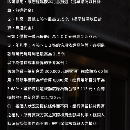
即可續用，讓您輕鬆按本月息攤還（提早結清以日計
算，無違約金）
２．利息：最低１％～最高２.５％（提早結清以日計
算，無違約金）
例如：借款一萬元最低月息１００元最高２５０元。
３．年利率：４％～１２％的信用依評條件等，各項借
款每萬元每月利息最高為２.５％
以下為借貸成本計算的參考案例：
假設你貸一筆新台幣 300,000 元的款項，還款期為 60 個
月，開辦手續費為新台幣 6,000 元，總費用年百分率為
3.68%，等於每月還款額度應為新台幣 5,113 元，而總
還款額則為新台幣 312,780 元。
◎ 視個人狀況及授信條件而不同，銀行保留核貸與否
之權利。所有貸款方案之實際核貸金額與利率，視個人
狀況及授信條件而不同，銀行保留核貸與否之權利。