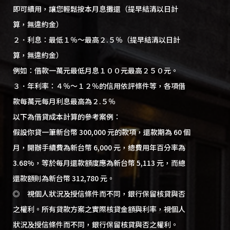
即可續用，讓您輕鬆按本月息攤還（提早結清以日計
算，無違約金）
２．利息：最低１％～最高２.５％（提早結清以日計
算，無違約金）
例如：借款一萬元最低月息１００元最高２５０元。
３．年利率：４％～１２％的信用依評條件等，各項借
款每萬元每月利息最高為２.５％
以下為借貸成本計算的參考案例：
假設你貸一筆新台幣 300,000 元的款項，還款期為 60 個
月，開辦手續費為新台幣 6,000 元，總費用年百分率為
3.68%，等於每月還款額度應為新台幣 5,113 元，而總
還款額則為新台幣 312,780 元。
◎ 視個人狀況及授信條件而不同，銀行保留核貸與否
之權利。所有貸款方案之實際核貸金額與利率，視個人
狀況及授信條件而不同，銀行保留核貸與否之權利。