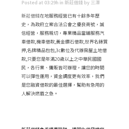
Posted at 03:29h
in
新莊借錢
by
三澤
新莊借錢
在地服務經營已有十餘多年歷
史，為政府立案合法公會之優良商號，誠
信經營，服務親切，專業精品當鋪服務汽
車借款,機車借款,黃金鑽石借款,世界名錶質
押,名牌精品包包,3c數位及代辦房屋土地借
款,只要您是年滿20歲以上之中華民國國
民，各行業、攤販皆可辦理，讓您的時間
可以彈性運用，資金調度更有效率，我們
是您融資借款的最佳選擇，幫助有急用的
人解決燃眉之急。
近期文章