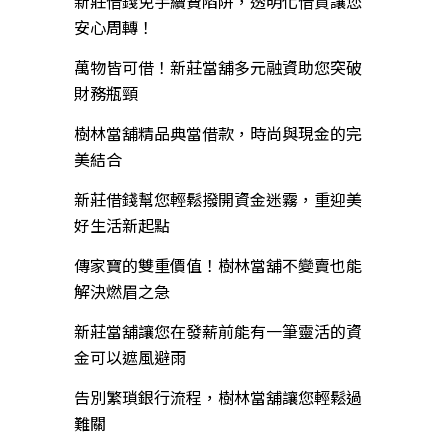
新莊借錢免手續費陷阱，透明化借貸讓您
安心周轉！
萬物皆可借！新莊當舖多元融資助您突破
財務瓶頸
樹林當舖精品典當借款，時尚與現金的完
美結合
新莊借錢幫您輕鬆撥開資金迷霧，重迎美
好生活新起點
傳家寶的雙重價值！樹林當舖不變賣也能
解決燃眉之急
新莊當舖讓您在發薪前能有一筆靈活的資
金可以遮風避雨
告別繁瑣銀行流程，樹林當舖讓您輕鬆過
難關