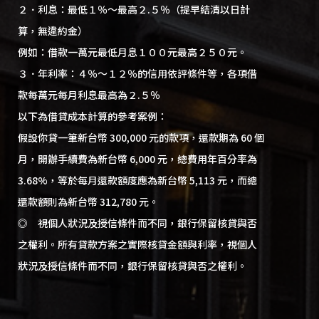
２．利息：最低１％～最高２.５％（提早結清以日計
算，無違約金）
例如：借款一萬元最低月息１００元最高２５０元。
３．年利率：４％～１２％的信用依評條件等，各項借
款每萬元每月利息最高為２.５％
以下為借貸成本計算的參考案例：
假設你貸一筆新台幣 300,000 元的款項，還款期為 60 個
月，開辦手續費為新台幣 6,000 元，總費用年百分率為
3.68%，等於每月還款額度應為新台幣 5,113 元，而總
還款額則為新台幣 312,780 元。
◎ 視個人狀況及授信條件而不同，銀行保留核貸與否
之權利。所有貸款方案之實際核貸金額與利率，視個人
狀況及授信條件而不同，銀行保留核貸與否之權利。