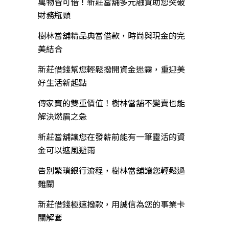
萬物皆可借！新莊當舖多元融資助您突破
財務瓶頸
樹林當舖精品典當借款，時尚與現金的完
美結合
新莊借錢幫您輕鬆撥開資金迷霧，重迎美
好生活新起點
傳家寶的雙重價值！樹林當舖不變賣也能
解決燃眉之急
新莊當舖讓您在發薪前能有一筆靈活的資
金可以遮風避雨
告別繁瑣銀行流程，樹林當舖讓您輕鬆過
難關
新莊借錢極速撥款，用誠信為您的事業卡
關解套