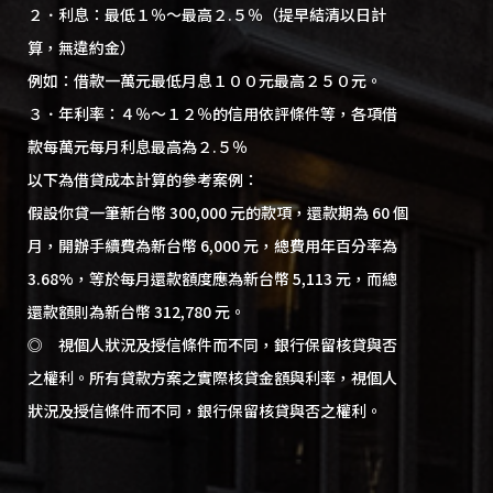
２．利息：最低１％～最高２.５％（提早結清以日計
算，無違約金）
例如：借款一萬元最低月息１００元最高２５０元。
３．年利率：４％～１２％的信用依評條件等，各項借
款每萬元每月利息最高為２.５％
以下為借貸成本計算的參考案例：
假設你貸一筆新台幣 300,000 元的款項，還款期為 60 個
月，開辦手續費為新台幣 6,000 元，總費用年百分率為
3.68%，等於每月還款額度應為新台幣 5,113 元，而總
還款額則為新台幣 312,780 元。
◎ 視個人狀況及授信條件而不同，銀行保留核貸與否
之權利。所有貸款方案之實際核貸金額與利率，視個人
狀況及授信條件而不同，銀行保留核貸與否之權利。