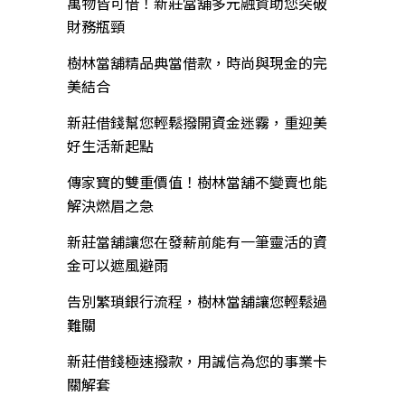
萬物皆可借！新莊當舖多元融資助您突破
財務瓶頸
樹林當舖精品典當借款，時尚與現金的完
美結合
新莊借錢幫您輕鬆撥開資金迷霧，重迎美
好生活新起點
傳家寶的雙重價值！樹林當舖不變賣也能
解決燃眉之急
新莊當舖讓您在發薪前能有一筆靈活的資
金可以遮風避雨
告別繁瑣銀行流程，樹林當舖讓您輕鬆過
難關
新莊借錢極速撥款，用誠信為您的事業卡
關解套