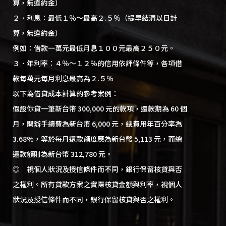
算，無違約金）
２．利息：最低１％～最高２.５％（提早結清以日計
算，無違約金）
例如：借款一萬元最低月息１００元最高２５０元。
３．年利率：４％～１２％的信用依評條件等，各項借
款每萬元每月利息最高為２.５％
以下為借貸成本計算的參考案例：
假設你貸一筆新台幣 300,000 元的款項，還款期為 60 個
月，開辦手續費為新台幣 6,000 元，總費用年百分率為
3.68%，等於每月還款額度應為新台幣 5,113 元，而總
還款額則為新台幣 312,780 元。
◎ 視個人狀況及授信條件而不同，銀行保留核貸與否
之權利。所有貸款方案之實際核貸金額與利率，視個人
狀況及授信條件而不同，銀行保留核貸與否之權利。