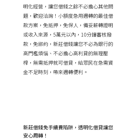
明化經營，讓您借錢之餘不必擔心其他問
題，歡迎洽詢！小額度急用週轉的最佳借
款方案，免抵押，免保人，備妥薪轉證明
或收入來源，5萬元以內，10分鐘審核撥
款，免綁約，新莊借錢讓您不必為銀行的
高門檻煩惱、不必擔心高利貸的無理壓
榨，無需抵押就可借貸，給眾民在急需資
金不足時刻，帶來週轉便利。
近期文章
新莊借錢免手續費陷阱，透明化借貸讓您
安心周轉！