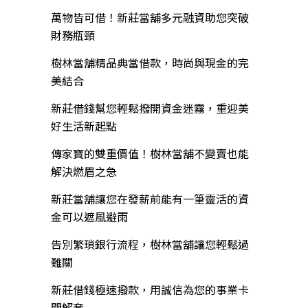
萬物皆可借！新莊當舖多元融資助您突破
財務瓶頸
樹林當舖精品典當借款，時尚與現金的完
美結合
新莊借錢幫您輕鬆撥開資金迷霧，重迎美
好生活新起點
傳家寶的雙重價值！樹林當舖不變賣也能
解決燃眉之急
新莊當舖讓您在發薪前能有一筆靈活的資
金可以遮風避雨
告別繁瑣銀行流程，樹林當舖讓您輕鬆過
難關
新莊借錢極速撥款，用誠信為您的事業卡
關解套