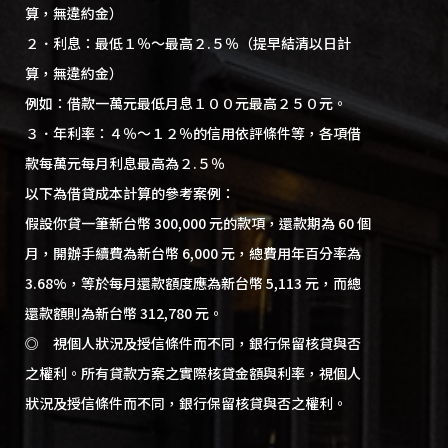
算，無違約金）
２．利息：最低１％～最高２.５％（提早結清以日計
算，無違約金）
例如：借款一萬元最低月息１００元最高２５０元。
３．年利率：４％～１２％的信用依評條件等，各項借
款每萬元每月利息最高為２.５％
以下為借貸成本計算的參考案例：
假設你貸一筆新台幣 300,000 元的款項，還款期為 60 個
月，開辦手續費為新台幣 6,000 元，總費用年百分率為
3.68%，等於每月還款額度應為新台幣 5,113 元，而總
還款額則為新台幣 312,780 元。
◎ 視個人狀況及授信條件而不同，銀行保留核貸與否
之權利。所有貸款方案之實際核貸金額與利率，視個人
狀況及授信條件而不同，銀行保留核貸與否之權利。