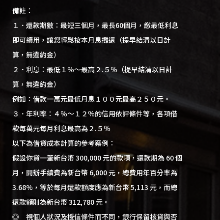
備註：
１．還款期數：最短三個月，最長60個月，繳最低利息
即可續用，讓您輕鬆按本月息攤還（提早結清以日計
算，無違約金）
２．利息：最低１％～最高２.５％（提早結清以日計
算，無違約金）
例如：借款一萬元最低月息１００元最高２５０元。
３．年利率：４％～１２％的信用依評條件等，各項借
款每萬元每月利息最高為２.５％
以下為借貸成本計算的參考案例：
假設你貸一筆新台幣 300,000 元的款項，還款期為 60 個
月，開辦手續費為新台幣 6,000 元，總費用年百分率為
3.68%，等於每月還款額度應為新台幣 5,113 元，而總
還款額則為新台幣 312,780 元。
◎ 視個人狀況及授信條件而不同，銀行保留核貸與否