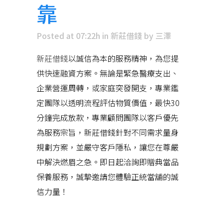
靠
Posted at 07:22h
in
新莊借錢
by
三澤
新莊借錢
以誠信為本的服務精神，為您提
供快速融資方案。無論是緊急醫療支出、
企業營運周轉，或家庭突發開支，專業鑑
定團隊以透明流程評估物質價值，最快30
分鐘完成放款，專業顧問團隊以客戶優先
為服務宗旨，新莊借錢針對不同需求量身
規劃方案，並嚴守客戶隱私，讓您在尊嚴
中解決燃眉之急。即日起洽詢即贈典當品
保養服務，誠摯邀請您體驗正統當舖的誠
信力量！