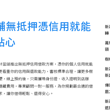
關於富發
服務項目
服務流程
流當品買賣
近
舖無抵押憑信用就能
新
轉
貼心
萬
頸
樹
林當舖
推出無抵押信用借款方案，憑你的個人信用就能
新
更看重你的信用與還款能力，審核標準合理，讓更多樹
新
便，線上預約後，只需攜帶身份證、收入證明到店辦
傳
隱藏費用，專業顧問一對一服務，為你規劃最合適的借
眉
求，讓你借得輕鬆、還得安心。
新
遮