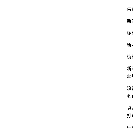
告
新
樹
新
樹
新
您
流
名
資
打
中