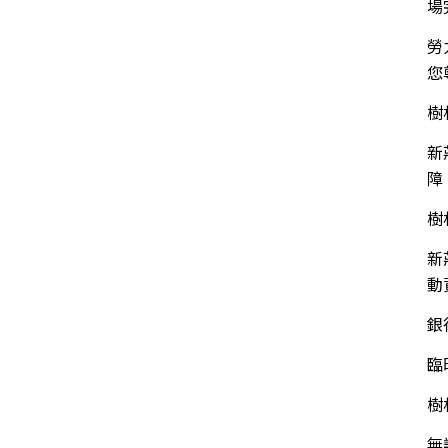
場
勞
您
樹
新
障
樹
新
動
銀
臨
樹
無