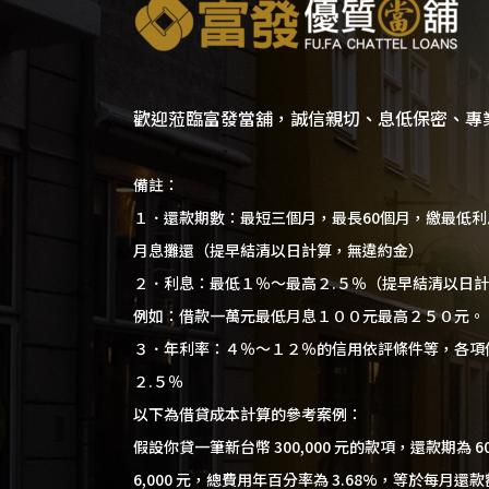
歡迎蒞臨富發當舖，誠信親切、息低保密、專
備註：
１．還款期數：最短三個月，最長60個月，繳最低
月息攤還（提早結清以日計算，無違約金）
２．利息：最低１％～最高２.５％（提早結清以日
例如：借款一萬元最低月息１００元最高２５０元。
３．年利率：４％～１２％的信用依評條件等，各項
２.５％
以下為借貸成本計算的參考案例：
假設你貸一筆新台幣 300,000 元的款項，還款期為 
6,000 元，總費用年百分率為 3.68%，等於每月還款