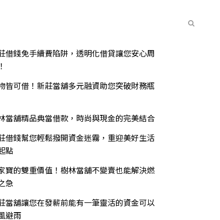
常見問題
聯絡我們
最新消息
期文章
莊借錢免手續費陷阱，透明化借貸讓您安心周
！
物皆可借！新莊當舖多元融資助您突破財務瓶
林當舖精品典當借款，時尚與現金的完美結合
莊借錢幫您輕鬆撥開資金迷霧，重迎美好生活
起點
家寶的雙重價值！樹林當舖不變賣也能解決燃
之急
莊當舖讓您在發薪前能有一筆靈活的資金可以
風避雨