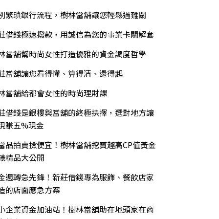
別繁瑣銀行流程，樹林當舖讓您輕鬆過難關
莊借錢極速撥款，用誠信為您的事業卡關解套
林當舖幫時尚女性打造優雅的資金調度哲學
莊當舖讓您看得懂、算得清、還得起
林當舖給都會女性的時尚理財課
莊借錢是銀樓與當舖的終極抉擇，選對地方讓
現賺五%現金
當品拍賣撿便宜！樹林當舖挖寶趣高CP值黃金
錶精品大公開
金週轉急先鋒！新莊借錢專為服飾、餐飲店家
造的店面應急方案
小企業資金加油站！樹林當舖助在地頭家在商