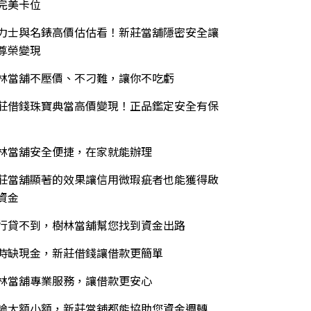
完美卡位
力士與名錶高價估估看！新莊當舖隱密安全讓
尊榮變現
林當舖不壓價、不刁難，讓你不吃虧
莊借錢珠寶典當高價變現！正品鑑定安全有保
林當舖安全便捷，在家就能辦理
莊當舖顯著的效果讓信用微瑕疵者也能獲得啟
資金
行貸不到，樹林當舖幫您找到資金出路
時缺現金，新莊借錢讓借款更簡單
林當舖專業服務，讓借款更安心
論大額小額，新莊當舖都能協助您資金週轉