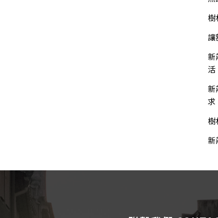
樹
讓
新
活
新
求
樹
新