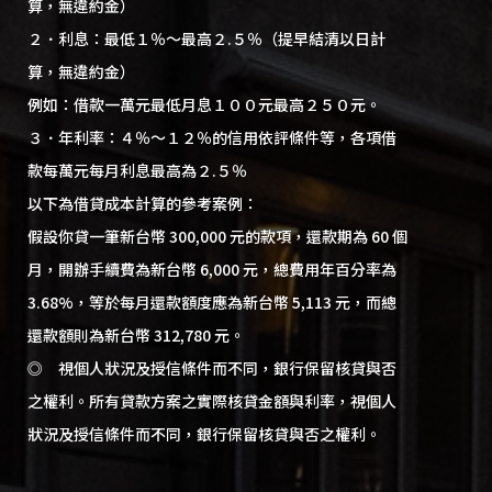
算，無違約金）
２．利息：最低１％～最高２.５％（提早結清以日計
算，無違約金）
例如：借款一萬元最低月息１００元最高２５０元。
３．年利率：４％～１２％的信用依評條件等，各項借
款每萬元每月利息最高為２.５％
以下為借貸成本計算的參考案例：
假設你貸一筆新台幣 300,000 元的款項，還款期為 60 個
月，開辦手續費為新台幣 6,000 元，總費用年百分率為
3.68%，等於每月還款額度應為新台幣 5,113 元，而總
還款額則為新台幣 312,780 元。
◎ 視個人狀況及授信條件而不同，銀行保留核貸與否
之權利。所有貸款方案之實際核貸金額與利率，視個人
狀況及授信條件而不同，銀行保留核貸與否之權利。