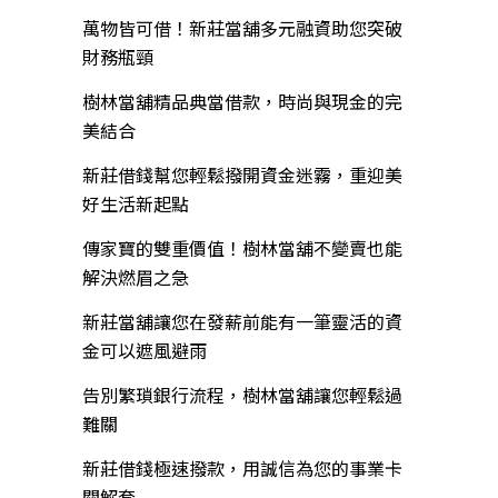
萬物皆可借！新莊當舖多元融資助您突破
財務瓶頸
樹林當舖精品典當借款，時尚與現金的完
美結合
新莊借錢幫您輕鬆撥開資金迷霧，重迎美
好生活新起點
傳家寶的雙重價值！樹林當舖不變賣也能
解決燃眉之急
新莊當舖讓您在發薪前能有一筆靈活的資
金可以遮風避雨
告別繁瑣銀行流程，樹林當舖讓您輕鬆過
難關
新莊借錢極速撥款，用誠信為您的事業卡
關解套