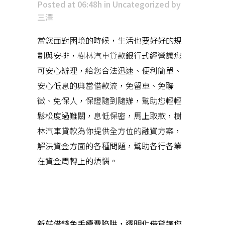
Posted at 06:48h
in
Uncategorized
by
三澤
當您面對困境的時候，生活也要好好的規
劃與安排，
樹林汽車貸款
銀行式經營讓您
可安心辦理，給您合法迅速、便利簡單、
安心低息的典當借款流，免留車、免聯
徵、免保人，保證隨到隨辦，幫助您輕輕
鬆松度過難關，息低保密，馬上取款，樹
林汽車貸款為你提供全方位的融資方案，
解決資金方面的各種問題，幫助各行各業
在資金周轉上的煩惱。
近期文章
新莊借錢免手續費陷阱，透明化借貸讓您