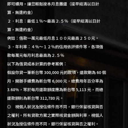
即可續用，讓您輕鬆按本月息攤還（提早結清以日計
算，無違約金）
２．利息：最低１％～最高２.５％（提早結清以日計
算，無違約金）
例如：借款一萬元最低月息１００元最高２５０元。
３．年利率：４％～１２％的信用依評條件等，各項借
款每萬元每月利息最高為２.５％
以下為借貸成本計算的參考案例：
假設你貸一筆新台幣 300,000 元的款項，還款期為 60 個
月，開辦手續費為新台幣 6,000 元，總費用年百分率為
3.68%，等於每月還款額度應為新台幣 5,113 元，而總
還款額則為新台幣 312,780 元。
◎ 視個人狀況及授信條件而不同，銀行保留核貸與否
之權利。所有貸款方案之實際核貸金額與利率，視個人
狀況及授信條件而不同，銀行保留核貸與否之權利。