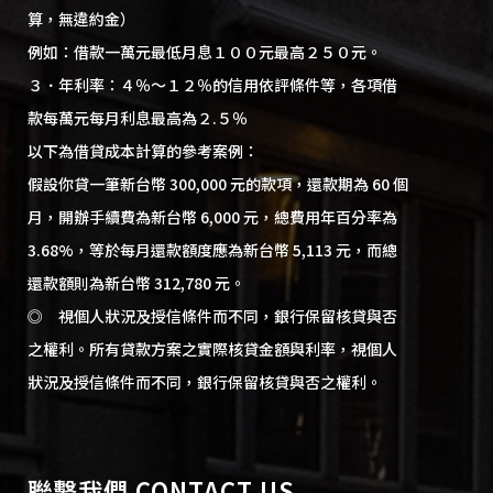
算，無違約金）
例如：借款一萬元最低月息１００元最高２５０元。
３．年利率：４％～１２％的信用依評條件等，各項借
款每萬元每月利息最高為２.５％
以下為借貸成本計算的參考案例：
假設你貸一筆新台幣 300,000 元的款項，還款期為 60 個
月，開辦手續費為新台幣 6,000 元，總費用年百分率為
3.68%，等於每月還款額度應為新台幣 5,113 元，而總
還款額則為新台幣 312,780 元。
◎ 視個人狀況及授信條件而不同，銀行保留核貸與否
之權利。所有貸款方案之實際核貸金額與利率，視個人
狀況及授信條件而不同，銀行保留核貸與否之權利。
聯繫我們 CONTACT US