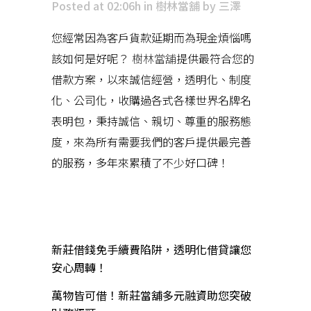
Posted at 02:06h
in
樹林當舖
by
三澤
您經常因為客戶貨款延期而為現金煩惱嗎
該如何是好呢？
樹林當舖
提供最符合您的
借款方案，以來誠信經營，透明化、制度
化、公司化，收購過各式各樣世界名牌名
表明包，秉持誠信、親切、尊重的服務態
度，來為所有需要我們的客戶提供最完善
的服務，多年來累積了不少好口碑！
近期文章
新莊借錢免手續費陷阱，透明化借貸讓您
安心周轉！
萬物皆可借！新莊當舖多元融資助您突破