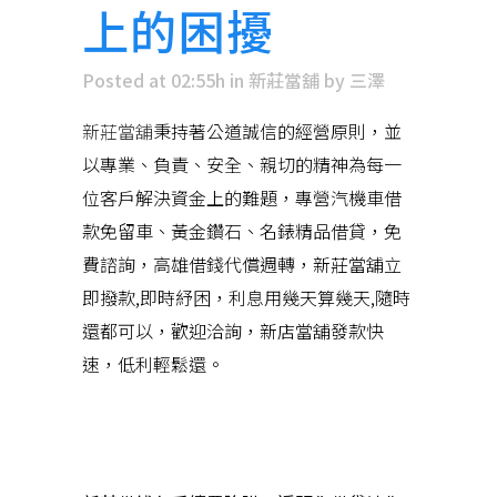
上的困擾
Posted at 02:55h
in
新莊當舖
by
三澤
新莊當舖
秉持著公道誠信的經營原則，並
以專業、負責、安全、親切的精神為每一
位客戶解決資金上的難題，專營汽機車借
款免留車、黃金鑽石、名錶精品借貸，免
費諮詢，高雄借錢代償週轉，新莊當舖立
即撥款,即時紓困，利息用幾天算幾天,隨時
還都可以，歡迎洽詢，新店當舖發款快
速，低利輕鬆還。
近期文章