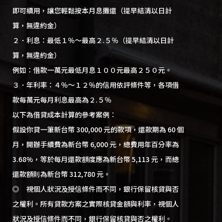
即可續用，讓您輕鬆按本月息攤還（提早結清以日計
算，無違約金）
２．利息：最低１％～最高２.５％（提早結清以日計
算，無違約金）
例如：借款一萬元最低月息１００元最高２５０元。
３．年利率：４％～１２％的信用依評條件等，各項借
款每萬元每月利息最高為２.５％
以下為借貸成本計算的參考案例：
假設你貸一筆新台幣 300,000 元的款項，還款期為 60 個
月，開辦手續費為新台幣 6,000 元，總費用年百分率為
3.68%，等於每月還款額度應為新台幣 5,113 元，而總
還款額則為新台幣 312,780 元。
◎ 視個人狀況及授信條件而不同，銀行保留核貸與否
之權利。所有貸款方案之實際核貸金額與利率，視個人
狀況及授信條件而不同，銀行保留核貸與否之權利。