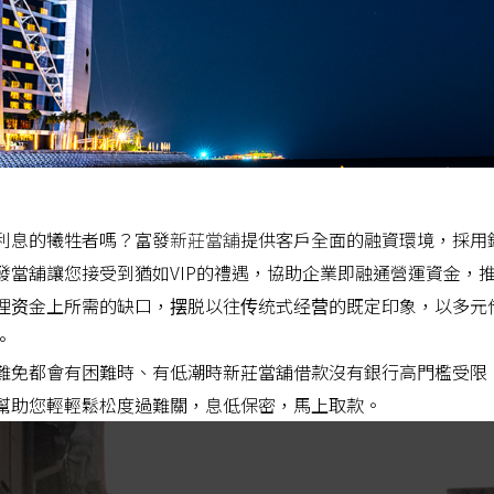
利息的犧牲者嗎？富發
新莊當舖
提供客戶全面的融資環境，採用
發當舖讓您接受到猶如VIP的禮遇，協助企業即融通營運資金，
理资金上所需的缺口，摆脱以往传统式经营的既定印象，以多元
。
難免都會有困難時、有低潮時新莊當舖借款沒有銀行高門檻受限
幫助您輕輕鬆松度過難關，息低保密，馬上取款。