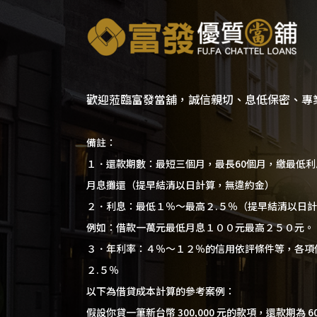
歡迎蒞臨富發當舖，誠信親切、息低保密、專
備註：
１．還款期數：最短三個月，最長60個月，繳最低
月息攤還（提早結清以日計算，無違約金）
２．利息：最低１％～最高２.５％（提早結清以日
例如：借款一萬元最低月息１００元最高２５０元。
３．年利率：４％～１２％的信用依評條件等，各項
２.５％
以下為借貸成本計算的參考案例：
假設你貸一筆新台幣 300,000 元的款項，還款期為 