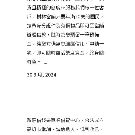
責且積極的態度來服務我們每一位客
戶，樹林當舖只要年滿20歲的國民，
攜帶身分證件及有價物品即可至當舖
辦理借款，隨時為您預留一筆預備
金，讓您有備無患維護信用。申請一
次，即可隨時靈活調度資金，終身隨
時貸。 ...
30 9 月, 2024
新莊借錢是您資金調度最強而有
力的後盾
新莊借錢是專業借貸中心，合法成立
高雄市當舖，誠信助人，低利救急、