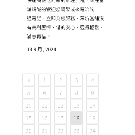
快速簡便低利率的辦理流程，新莊當
舖竭誠的歡迎您親臨或來電洽詢，一
通電話，立即為您服務，深坑當舖沒
有高利壓榨，借的安心，還得輕鬆，
滿意再借。...
13 9 月, 2024
1
2
3
4
5
6
7
8
9
10
11
12
13
14
15
16
17
18
19
20
21
22
23
24