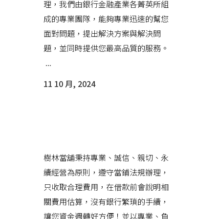
理，我們由銀行金融產業各菁英所組
成的專業團隊，能夠專業迅速的幫您
面對問題，提出解決方案與解決問
題，並同時提供您最高品質的服務。
...
11 10 月, 2024
樹林當舖是您可信任的優質當
鋪，安全可靠讓您可安心借貸
樹林當舖秉持專業、誠信、親切、永
續經營為原則，遵守當鋪法規辦理，
只收取合理費用，在借款前會說明相
關費用估算，沒有銀行繁瑣的手續，
讓您資金週轉好方便！並以專業、負