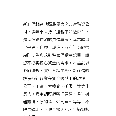
新莊借錢輕輕鬆鬆度過難關，能
立即解決您的借貸困難
新莊借錢為地區最優良之典當融資公
司，多年來秉持“遠親不如近鄰”，
是您值得信賴的質借專家，本當舖以
“平等、自願、誠信、互利”為經營
原則；幫您規劃整套借還款記畫，讓
您不必再擔心資金的需求，本當舖以
政府法規，實行各項業務，新莊借錢
解決各行各業在資金週轉上的煩惱。
公司、工廠、大盤商、攤販…等等生
意人，資金調度週轉好管道，各種機
器設備、原物料、公司車…等等，不
限長短期、不限金額大小、快速撥款