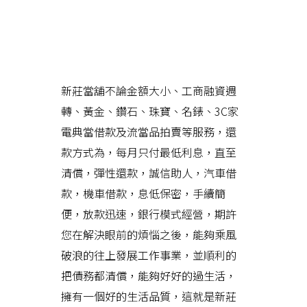
新莊當舖免除您為調借而面臨尷
尬的窘境
新莊當舖不論金額大小、工商融資週
轉、黃金、鑽石、珠寶、名錶、3C家
電典當借款及流當品拍賣等服務，還
款方式為，每月只付最低利息，直至
清償，彈性還款，誠信助人，汽車借
款，機車借款，息低保密，手續簡
便，放款迅速，銀行模式經營，期許
您在解決眼前的煩惱之後，能夠乘風
破浪的往上發展工作事業，並順利的
把債務都清償，能夠好好的過生活，
擁有一個好的生活品質，這就是新莊