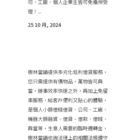
司、工廠、個人企業主皆可免擔保受
理！...
25 10 月, 2024
樹林當舖沒有銀行繁瑣流程，為
您解決資金上的困擾
樹林當舖提供多元化低利借貸服務，
您只需提供有價物品，萬物皆可典
當，辦事效率快速之外，再加上免留
車服務，給客戶便利又貼心的體驗，
是個人小額借錢借貸、公司、工廠、
機器大額融資、借貸、借款、借錢、
典當等，生意人需要的臨時週轉金，
樹林當舖依詢法律上的相關法規遵守