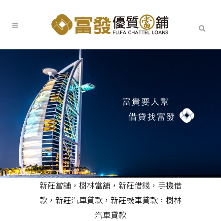
新莊當舖
，
樹林當舖
，
新莊借錢
，
手機借
款
，
新莊汽車貸款
，
新莊機車貸款
，
樹林
汽車貸款