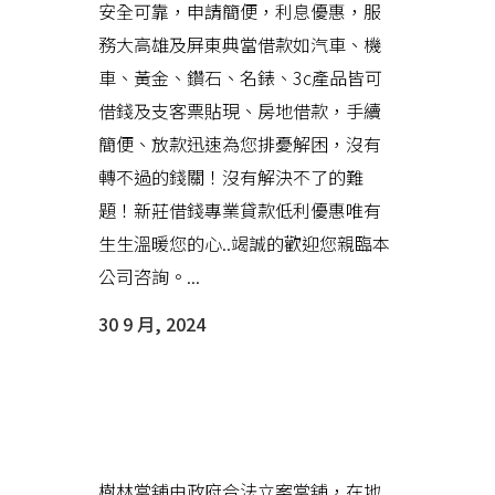
安全可靠，申請簡便，利息優惠，服
務大高雄及屏東典當借款如汽車、機
車、黃金、鑽石、名錶、3c產品皆可
借錢及支客票貼現、房地借款，手續
簡便、放款迅速為您排憂解困，沒有
轉不過的錢關！沒有解決不了的難
題！新莊借錢專業貸款低利優惠唯有
生生溫暖您的心..竭誠的歡迎您親臨本
公司咨詢。...
30 9 月, 2024
樹林當舖輕鬆取得大筆現金，解
決一時的缺錢困境
樹林當舖由政府合法立案當舖，在地