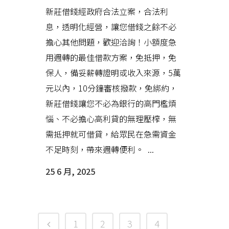
新莊借錢經政府合法立案，合法利
息，透明化經營，讓您借錢之餘不必
擔心其他問題，歡迎洽詢！小額度急
用週轉的最佳借款方案，免抵押，免
保人，備妥薪轉證明或收入來源，5萬
元以內，10分鐘審核撥款，免綁約，
新莊借錢讓您不必為銀行的高門檻煩
惱、不必擔心高利貸的無理壓榨，無
需抵押就可借貸，給眾民在急需資金
不足時刻，帶來週轉便利。 ...
25 6 月, 2025
1
2
3
4