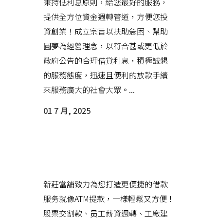
秉持低利息原則，給您最好的服務，
提供全方位資金週轉管道，方便您投
資創業！成立宗旨以扶助急困、幫助
圓夢為經營理念，以符合甚或更低於
政府公告的合理借貸利息，積極誠懇
的服務態度，迅速且便利的放款手續
來服務廣大的社會大眾。...
01 7 月, 2025
新莊當舖只要一通電話，立刻為
您提供尊榮服務
新莊當舖致力為您打造更便捷的借款
服务就像ATM提款，一樣輕鬆又方便！
股票交割款、员工薪資週轉、工廠建