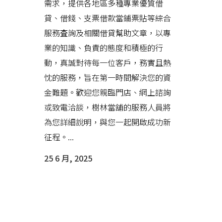
需求，提供各地區多種專業優質借
貸、借錢、支票借款當鋪票貼等綜合
服務査詢及相關借貸幫助文章，以專
業的知識、負責的態度和積極的行
動，真誠對待每一位客戶，務實且熱
忱的服務，旨在第一時間解決您的資
金難題。歡迎您親臨門店、網上諮詢
或致電洽談，樹林當舖的服務人員將
為您詳細說明，與您一起開啟成功新
征程。...
25 6 月, 2025
新莊借錢協助有現金需求的民眾
能順利渡過錢關