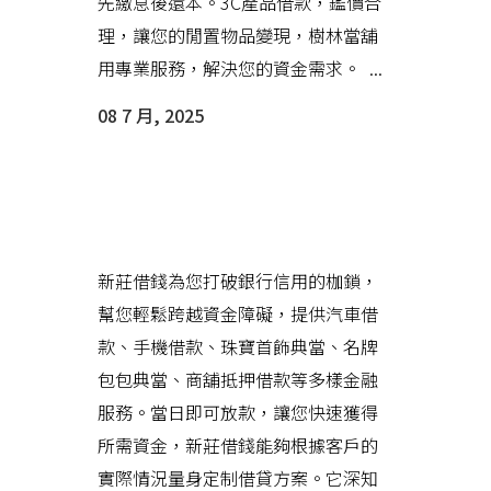
先繳息後還本。3C產品借款，鑑價合
理，讓您的閒置物品變現，樹林當舖
用專業服務，解決您的資金需求。 ...
08 7 月, 2025
新莊借錢能夠根據客戶的需求靈
活調整，讓人感覺舒適愜意
新莊借錢為您打破銀行信用的枷鎖，
幫您輕鬆跨越資金障礙，提供汽車借
款、手機借款、珠寶首飾典當、名牌
包包典當、商舖抵押借款等多樣金融
服務。當日即可放款，讓您快速獲得
所需資金，新莊借錢能夠根據客戶的
實際情況量身定制借貸方案。它深知