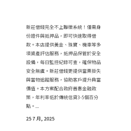
新莊借錢以專業服務，為您解決
資金難題
新莊借錢完全不上聯徵系統！僅需身
份證件與抵押品，即可快速取得借
款。本店提供黃金、珠寶、機車等多
項資產評估服務，抵押品保管於安全
設備，每日監控紀錄可查，確保物品
安全無虞。新莊借錢更提供當票掛失
與當物追蹤服務，協助客戶提升典當
價值。本方案配合政府普惠金融政
策，年利率低於傳統信貸3-5個百分
點。...
25 7 月, 2025