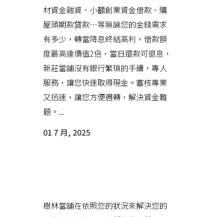
材資金融資、小额創業資金借款、購
屋頭期款贷款…等無論您的金錢需求
有多少，轉當降息終結高利，借款額
度最高達價值2倍，當日還款可退息，
新莊當舖沒有銀行繁瑣的手續，專人
服務，讓您快速取得現金。審核專業
又迅速，讓您方便週轉，解決資金難
題。...
01 7 月, 2025
樹林當舖以市場公道價收當，讓
您在危急時刻保有尊嚴與選擇權
樹林當舖在依照您的狀況來解決您的