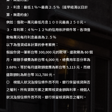
２．利息：最低１％～最高２.５％（提早結清以日計
算，無違約金）
例如：借款一萬元最低月息１００元最高２５０元。
３．年利率：４％～１２％的信用依評條件等，各項借
款每萬元每月利息最高為２.５％
以下為借貸成本計算的參考案例：
假設你貸一筆新台幣 300,000 元的款項，還款期為 60 個
月，開辦手續費為新台幣 6,000 元，總費用年百分率為
3.68%，等於每月還款額度應為新台幣 5,113 元，而總
還款額則為新台幣 312,780 元。
◎ 視個人狀況及授信條件而不同，銀行保留核貸與否
之權利。所有貸款方案之實際核貸金額與利率，視個人
狀況及授信條件而不同，銀行保留核貸與否之權利。