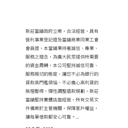
新莊當舖提供當物保管追蹤服
務，讓您借款過程安心無虞
新莊當舖政府立案，合法經營，具有
營利事業登記證及當舖商業同業工會
會員證，本當鋪秉持著誠信、專業、
服務之理念，為廣大民眾提供所需要
的資金周轉，本公司堅持誠信可靠、
服務親切的態度，讓您不必為銀行的
貸款高門檻煩惱、不必擔心高利貸的
無理壓榨，彈性調整還款規劃，新莊
當舖堅持實體店面經營，所有交易文
件備案於主管機關，保障客戶權益，
讓每筆借款都安心可靠。...