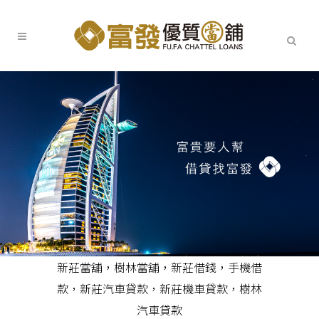
新莊當舖
，
樹林當舖
，
新莊借錢
，
手機借
款
，
新莊汽車貸款
，
新莊機車貸款
，
樹林
汽車貸款